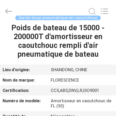
Qingdao
Florescence
Marine
Supply
Co.,
Garde-boue pneumatique en caoutchouc
LTD..
All
Rights
Poids de bateau de 15000 -
MAISON
Reserved.
200000T d'amortisseur en
DES
caoutchouc rempli d'air
PRODUITS
pneumatique de bateau
VIDÉOS
Lieu d'origine:
SHANDONG, CHINE
Nom de marque:
FLORESCENCE
À
Certification:
CCS,ABS,DNV,LR,ISO9001
PROPOS
Numéro de modèle:
Amortisseur en caoutchouc de
DE
FL (93)
NOUS