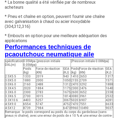
* La bonne qualité a été vérifiée par de nombreux
acheteurs
* Pneu et chaîne en option, peuvent fournir une chaîne
avec galvanisation à chaud ou acier inoxydable
(304,312,316)
* Embouts en option pour une meilleure adéquation des
applications
Performances techniques de
p
caoutchouc neumatique
aile
spécification
0.05Mpa (pression initiale
(Pression initiale 0.08Mpa)
DXL(m)
0.05Mpa)
Poids
Force de réaction
GEA
Poids
Force de réaction
GEA
(kg)
(KN)
(KJ)
(kg)
(KN)
(KJ)
2.5X5.5
1333
2019
943
1410
2653
1317
3.0X5.0
1880
2000
1050
2155
2709
1571
3.0X6.0
2160
2488
1312
2470
3292
1888
3.3X4.5
2020
1884
1175
2300
2476
1640
3.3X6.0
2300
2783
1675
2600
3652
2338
3.3X6.5
2700
3015
1814
3080
3961
2532
3.3X10.6
4403
5257
3067
5020
6907
4281
4.5X9.0
6554
5747
4752
7470
7551
6633
4.5X12
8739
7984
6473
9960
10490
9037
Remarque : le poids correspond au poids du corps du garde-boue (sans
pneus ni chaîne), avec une erreur de poids de ± 10 % et une erreur de contre-