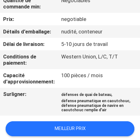
Quantité de
Négociables
commande min:
VISITE
Prix:
negotiable
DE
Détails d'emballage:
nudité, conteneur
L'USINE
Délai de livraison:
5-10 jours de travail
CONTRÔLE
Conditions de
Western Union, L/C, T/T
paiement:
DE
Capacité
100 pièces / mois
QUALITÉ
d'approvisionnement:
Surligner:
,
défenses de quai de bateau
NOUS
,
défense pneumatique en caoutchouc
CONTACTER
défense pneumatique de navire en
caoutchouc remplie d'air
NOUVELLES
MEILLEUR PRIX