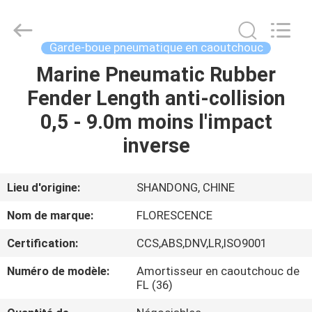
Qingdao
Florescence
Marine
Supply
Co.,
Garde-boue pneumatique en caoutchouc
LTD..
All
Rights
Marine Pneumatic Rubber
MAISON
Reserved.
Fender Length anti-collision
DES
0,5 - 9.0m moins l'impact
PRODUITS
inverse
VIDÉOS
Lieu d'origine:
SHANDONG, CHINE
Nom de marque:
FLORESCENCE
À
Certification:
CCS,ABS,DNV,LR,ISO9001
PROPOS
Numéro de modèle:
Amortisseur en caoutchouc de
DE
FL (36)
NOUS