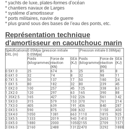
* yachts de luxe, plates-formes d'océan
* chantiers navaux de Larges
* système d'amortisseur
* ports militaires, navire de guerre
* plus grand sous des bases de l'eau des ponts, etc.
Représentation technique
d'amortisseur en caoutchouc marin
Spécifications
0.05Mpa (pression initiale
(Pression initiale 0.08Mpa)
DXL (m)
0.05Mpa)
Poids
Force de
GEA
Poids
Force de
GEA
(kilogrammes)
réaction
(KJ)
(kilogramme)
réaction
(KJ)
(KN)
(KN)
0.5X1.0
25
674
6
25
85
8
0.6X1.0
32
74
8
32
98
11
0.7X1.5
50
137
17
50
180
24
1.0X1.5
80
182
32
80
239
45
1.0X2.0
100
257
45
125
338
63
1.2X2.0
120
297
63
165
390
88
1.35X2.5
165
427
102
226
561
142
1.5X3.0
315
579
153
370
761
214
1.7X3.0
405
639
191
436
840
287
2.0X3.5
590
875
308
632
1150
430
2.5X4.0
1050
1381
663
1110
1815
925
2.5X5.5
1333
2019
943
1410
2653
1317
3.0X5.0
1880
2000
1050
2155
2709
1571
3.0X6.0
2160
2488
1312
2470
3292
1888