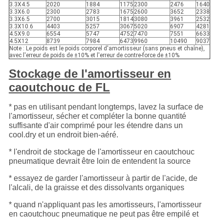
3.3X4.5
2020
1884
1175
2300
2476
1640
3.3X6.0
2300
2783
1675
2600
3652
2338
3.3X6.5
2700
3015
1814
3080
3961
2532
3.3X10.6
4403
5257
3067
5020
6907
4281
4.5X9.0
6554
5747
4752
7470
7551
6633
4.5X12
8739
7984
6473
9960
10490
9037
Note : Le poids est le poids corporel d'amortisseur (sans pneus et chaîne),
avec l'erreur de poids de ±10% et l'erreur de contre-force de ±10%
Stockage de l'amortisseur en
caoutchouc de FL
* pas en utilisant pendant longtemps, lavez la surface de
l'amortisseur, sécher et compléter la bonne quantité
suffisante d'air comprimé pour les étendre dans un
cool.dry et un endroit bien-aéré.
* l'endroit de stockage de l'amortisseur en caoutchouc
pneumatique devrait être loin de entendent la source
* essayez de garder l'amortisseur à partir de l'acide, de
l'alcali, de la graisse et des dissolvants organiques
* quand n'appliquant pas les amortisseurs, l'amortisseur
en caoutchouc pneumatique ne peut pas être empilé et