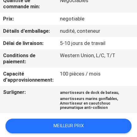
Quantité de
Négociables
commande min:
VISITE
Prix:
negotiable
DE
Détails d'emballage:
nudité, conteneur
L'USINE
Délai de livraison:
5-10 jours de travail
CONTRÔLE
Conditions de
Western Union, L/C, T/T
paiement:
DE
Capacité
100 pièces / mois
QUALITÉ
d'approvisionnement:
Surligner:
,
amortisseurs de dock de bateau
NOUS
,
amortisseurs marins gonflables
CONTACTER
Amortisseur en caoutchouc
pneumatique anti-collision
NOUVELLES
MEILLEUR PRIX