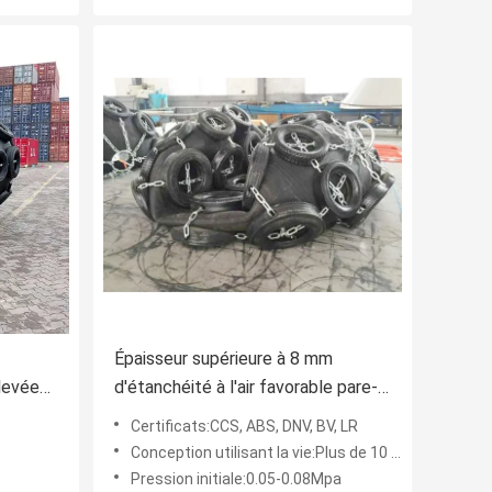
Épaisseur supérieure à 8 mm
levée
d'étanchéité à l'air favorable pare-
orce de
battages de quai de bateau
Certificats:CCS, ABS, DNV, BV, LR
facilement actionnés
Conception utilisant la vie:Plus de 10 ans
Pression initiale:0.05-0.08Mpa