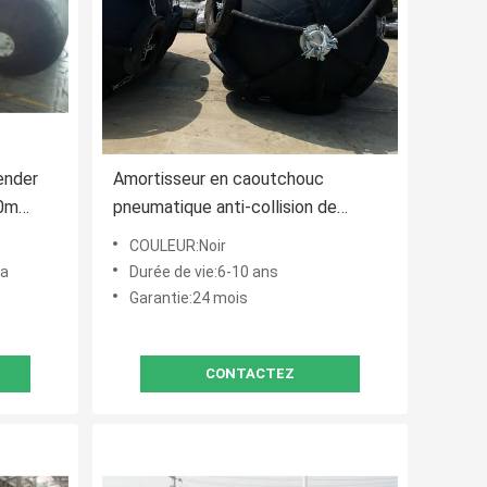
ender
Amortisseur en caoutchouc
.0m
pneumatique anti-collision de
Yokohama pour des navires de LPG
COULEUR:Noir
pa
Durée de vie:6-10 ans
Garantie:24 mois
CONTACTEZ