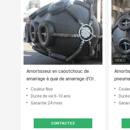
Amortisseur en caoutchouc de
Amorti
amarrage à quai de amarrage d'OIN
pneumat
17357 Marine Fender Anti Collision
To Ship
Couleur:Noir
Couleu
Pneumatic
navires
Durée de vie:6-10 ans
Durée
Garantie:24 mois
Garan
CONTACTEZ