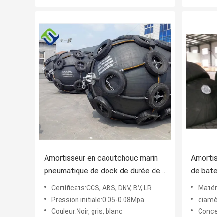
Amortisseur en caoutchouc marin
Amorti
pneumatique de dock de durée de
de bate
vie de couleur noire
Amortis
Certificats:CCS, ABS, DNV, BV, LR
Matériel 
matéria
Pression initiale:0.05-0.08Mpa
diamè
Couleur:Noir, gris, blanc
Concep