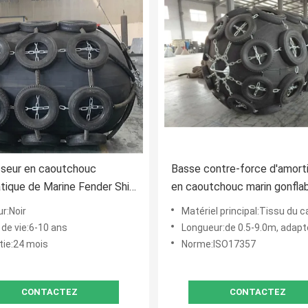
sseur en caoutchouc
Basse contre-force d'amort
ique de Marine Fender Ship
en caoutchouc marin gonfla
 de bateaux de pêche de
comportant ISO9001 appro
r:Noir
Matériel principal:Tissu du caoutchouc nature
 de vie:6-10 ans
Longueur:de 0.5-9.0m, adapté aux besoin
tie:24 mois
Norme:ISO17357
CONTACTEZ
CONTACTEZ