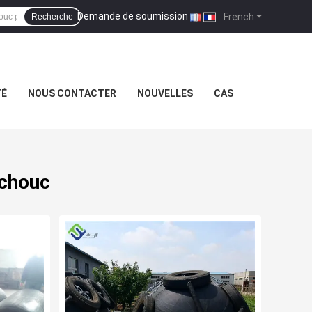
Demande de soumission
|
French
Recherche
TÉ
NOUS CONTACTER
NOUVELLES
CAS
tchouc