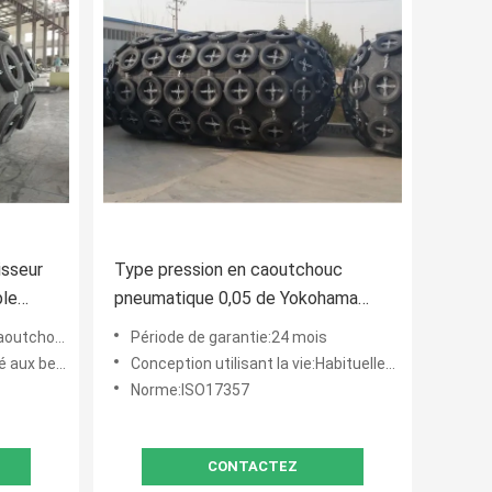
isseur
Type pression en caoutchouc
ble
pneumatique 0,05 de Yokohama
uvé
d'initiale d'amortisseur - 0.08MPa
l et de corde
Période de garantie:24 mois
s du client
Conception utilisant la vie:Habituellement 10 ans
Norme:ISO17357
CONTACTEZ