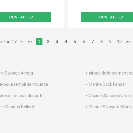
CONTACTEZ
CONTACTEZ
e 1 of 17
|<
<<
1
2
3
4
5
6
7
8
9
10
>>
ne Salvage Airbag
airbag de lancement d
e-boue rempli de mousse
Marine Dock Fender
ière de rouleau de route
Chaîne d'ancre d'amar
ne Mooring Bollard
Marine Shipyard Winch