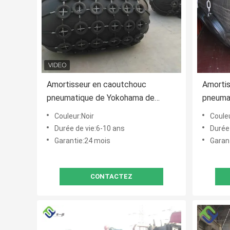
Amortisseur en caoutchouc
Amorti
pneumatique de Yokohama de
pneumat
bateau gonflable
pour de
Couleur:Noir
Couleu
Yokoha
Durée de vie:6-10 ans
Durée
Garantie:24 mois
Garan
CONTACTEZ