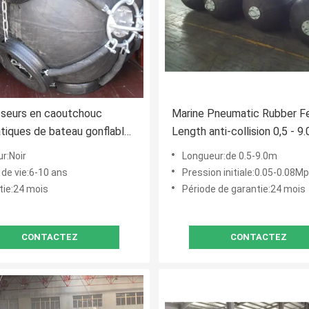
sseurs en caoutchouc
Marine Pneumatic Rubber F
iques de bateau gonflable
Length anti-collision 0,5 - 9
s amortisseurs de
moins l'impact inverse
r:Noir
Longueur:de 0.5-9.0m
ma de bateau
 de vie:6-10 ans
Pression initiale:0.05-0.08M
tie:24 mois
Période de garantie:24 mois
CONTACTEZ
CONTACTEZ