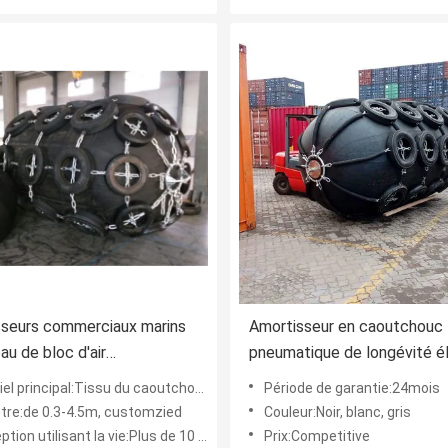
sseurs commerciaux marins
Amortisseur en caoutchouc
au de bloc d'air
pneumatique de longévité é
seurs de bateau de
24 mois de garantie faible f
principal:Tissu du caoutchouc naturel et de corde
Période de garantie:24mois
ux en caoutchouc naturel
réaction
tre:de 0.3-4.5m, customzied
Couleur:Noir, blanc, gris
tion utilisant la vie:Plus de 10 ans
Prix:Competitive