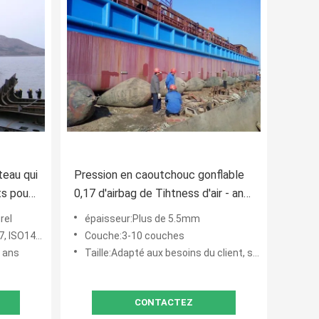
teau qui
Pression en caoutchouc gonflable
ts pour
0,17 d'airbag de Tihtness d'air - anti
5
construction 0.33MPa de
rel
épaisseur:Plus de 5.5mm
éclatement
ISO14409
Couche:3-10 couches
0 ans
Taille:Adapté aux besoins du client, selon la demande des clients
CONTACTEZ