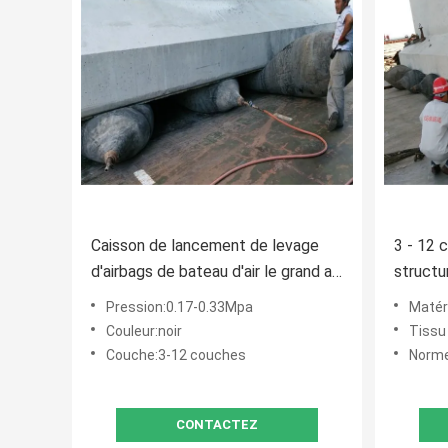
Caisson de lancement de levage
3 - 12 
d'airbags de bateau d'air le grand a
structu
enlevé le diamètre 0.3m 2.2m
caoutch
Pression:0.17-0.33Mpa
Matériel:
Couleur:noir
Tissu 
Couche:3-12 couches
Norme:
CONTACTEZ