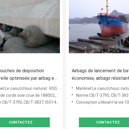
couches de disposition
Airbags de lancement de ba
relle optimisée par airbag en
économise, airbags résistan
ouc gonflable très utilisée
soulever la norme CB/T-379
Le caoutchouc naturel : RSS3, importé de Thaïlande
Matériel:Le caoutchouc natu
de corde:soie crue de 1880D2,100%
Norme:CB/T-3795, CB/T-3837, 
CB/T-3795, CB/T-3837, ISO14409
Conception utilisant la vie:1
CONTACTEZ
CONTACTEZ