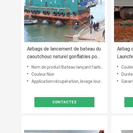
Airbags de lancement de bateau du
Airbag 
caoutchouc naturel gonflables pour
Launchi
la structure énorme
Nom de produit:Bateau lançant l'airbag marin, airbag en caoutchouc marin, airbag de lancement de levage lourd en ca
Couleu
Couleur:Noir
Durée
Application:récupération, levage lourd, lancement de bateau, marin/quai/dock/bateau, lancement de bateau/atterri
Garan
CONTACTEZ