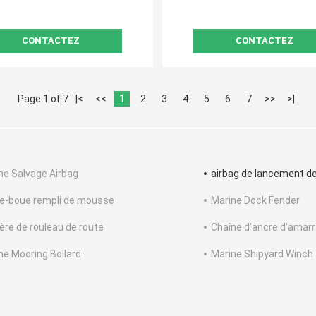
CONTACTEZ
CONTACTEZ
Page 1 of 7
|<
<<
1
2
3
4
5
6
7
>>
>|
ne Salvage Airbag
airbag de lancement d
e-boue rempli de mousse
Marine Dock Fender
ière de rouleau de route
Chaîne d'ancre d'amar
ne Mooring Bollard
Marine Shipyard Winch