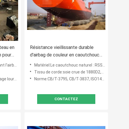
teau en
Résistance vieillissante durable
n pour
d'airbag de couleur en caoutchouc
gonflable à haute pression de noir
ent de levage lourd en ca
Matériel:Le caoutchouc naturel : RSS3, importé de Thaïlande
Tissu de corde:soie crue de 1880D2,100%
cement de bateau/atterri
Norme:CB/T-3795, CB/T-3837, ISO14409
CONTACTEZ