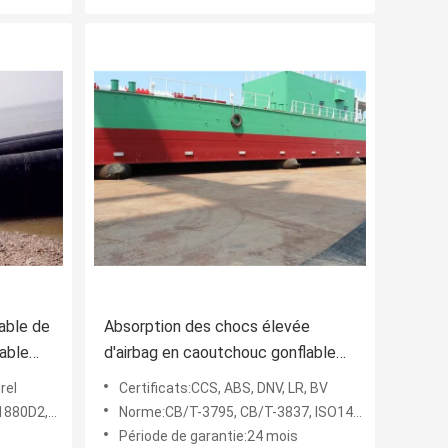
lable de
Absorption des chocs élevée
able
d'airbag en caoutchouc gonflable
de marine/bateau 24 mois de
rel
Certificats:CCS, ABS, DNV, LR, BV
garantie
80D2,100%
Norme:CB/T-3795, CB/T-3837, ISO14409
Période de garantie:24 mois