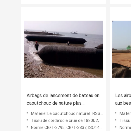
Airbags de lancement de bateau en
Les air
caoutchouc de nature plus
aux bes
d'épaisseur de 5.5mm 10 ans de vie
bateau 
Matériel:Le caoutchouc naturel : RSS3, importé de Thaïlande
Matériel:
long
attache
Tissu de corde:soie crue de 1880D2,100%
Tissu 
Norme:CB/T-3795, CB/T-3837, ISO14409
Norme: