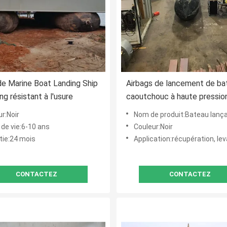
de Marine Boat Landing Ship
Airbags de lancement de ba
ng résistant à l'usure
caoutchouc à haute pressio
le flottement de bateau
r:Noir
Nom de produit:Bateau lançant l'airbag marin, airbag en caoutchouc marin, airbag de lancem
 de vie:6-10 ans
Couleur:Noir
tie:24 mois
Application:récupération, levage lourd, lancement de bateau, marin/quai/dock/bateau, lan
CONTACTEZ
CONTACTEZ