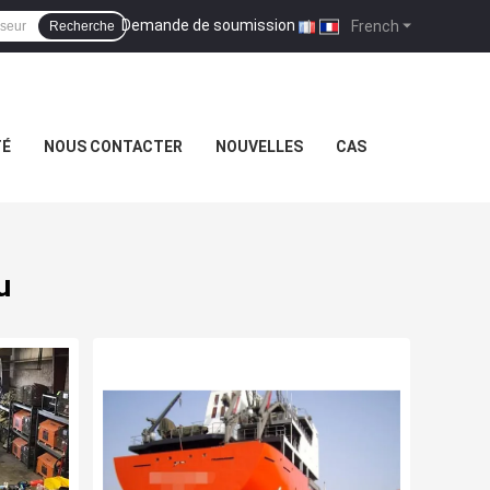
Demande de soumission
|
French
Recherche
TÉ
NOUS CONTACTER
NOUVELLES
CAS
u