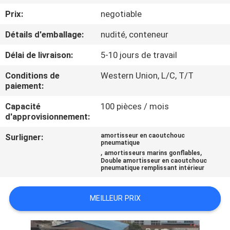
Prix:
negotiable
VISITE
Détails d'emballage:
nudité, conteneur
DE
Délai de livraison:
5-10 jours de travail
L'USINE
Conditions de
Western Union, L/C, T/T
paiement:
CONTRÔLE
Capacité
100 pièces / mois
DE
d'approvisionnement:
QUALITÉ
Surligner:
amortisseur en caoutchouc
pneumatique
,
,
amortisseurs marins gonflables
NOUS
Double amortisseur en caoutchouc
pneumatique remplissant intérieur
CONTACTER
MEILLEUR PRIX
NOUVELLES