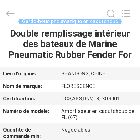
Qingdao
Florescence
Marine
Supply
Co.,
Garde-boue pneumatique en caoutchouc
LTD..
All
Rights
Double remplissage intérieur
MAISON
Reserved.
des bateaux de Marine
DES
Pneumatic Rubber Fender For
PRODUITS
Lieu d'origine:
SHANDONG, CHINE
VIDÉOS
Nom de marque:
FLORESCENCE
Certification:
CCS,ABS,DNV,LR,ISO9001
À
Numéro de modèle:
Amortisseur en caoutchouc de
PROPOS
FL (67)
DE
Quantité de
Négociables
NOUS
commande min: