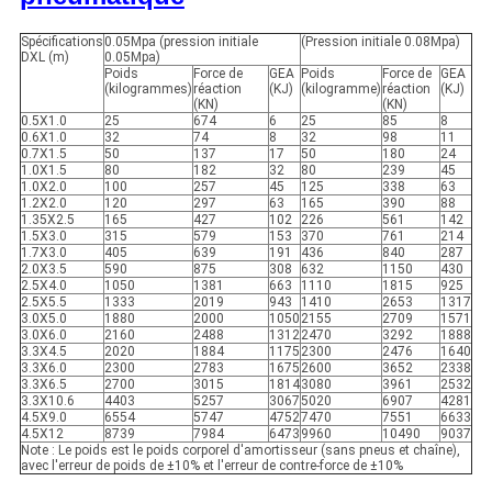
Spécifications
0.05Mpa (pression initiale
(Pression initiale 0.08Mpa)
DXL (m)
0.05Mpa)
Poids
Force de
GEA
Poids
Force de
GEA
(kilogrammes)
réaction
(KJ)
(kilogramme)
réaction
(KJ)
(KN)
(KN)
0.5X1.0
25
674
6
25
85
8
0.6X1.0
32
74
8
32
98
11
0.7X1.5
50
137
17
50
180
24
1.0X1.5
80
182
32
80
239
45
1.0X2.0
100
257
45
125
338
63
1.2X2.0
120
297
63
165
390
88
1.35X2.5
165
427
102
226
561
142
1.5X3.0
315
579
153
370
761
214
1.7X3.0
405
639
191
436
840
287
2.0X3.5
590
875
308
632
1150
430
2.5X4.0
1050
1381
663
1110
1815
925
2.5X5.5
1333
2019
943
1410
2653
1317
3.0X5.0
1880
2000
1050
2155
2709
1571
3.0X6.0
2160
2488
1312
2470
3292
1888
3.3X4.5
2020
1884
1175
2300
2476
1640
3.3X6.0
2300
2783
1675
2600
3652
2338
3.3X6.5
2700
3015
1814
3080
3961
2532
3.3X10.6
4403
5257
3067
5020
6907
4281
4.5X9.0
6554
5747
4752
7470
7551
6633
4.5X12
8739
7984
6473
9960
10490
9037
Note : Le poids est le poids corporel d'amortisseur (sans pneus et chaîne),
avec l'erreur de poids de ±10% et l'erreur de contre-force de ±10%